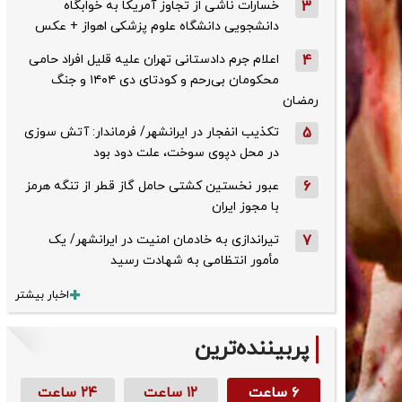
3
خسارات ناشی از تجاوز آمریکا به خوابگاه
دانشجویی دانشگاه علوم پزشکی اهواز + عکس
4
اعلام جرم دادستانی تهران علیه قلیل افراد حامی
محکومان بی‌رحم و کودتای دی‌ ۱۴۰۴ و جنگ
رمضان
5
تکذیب ‌انفجار در ایرانشهر/ فرماندار: آتش سوزی
در محل دپوی سوخت، علت دود بود
6
عبور نخستین کشتی حامل گاز قطر از تنگه هرمز
با مجوز ایران
7
تیراندازی به خادمان امنیت در ایرانشهر/ یک
مأمور انتظامی به شهادت رسید
اخبار بیشتر
پربیننده‌ترین
۶ ساعت
۱۲ ساعت
۲۴ ساعت