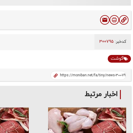
کدخبر:
300795
گوشت
اخبار مرتبط