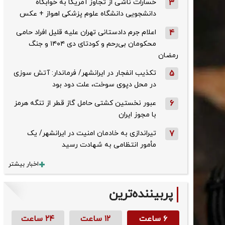
3
خسارات ناشی از تجاوز آمریکا به خوابگاه
دانشجویی دانشگاه علوم پزشکی اهواز + عکس
4
اعلام جرم دادستانی تهران علیه قلیل افراد حامی
محکومان بی‌رحم و کودتای دی‌ ۱۴۰۴ و جنگ
رمضان
5
تکذیب ‌انفجار در ایرانشهر/ فرماندار: آتش سوزی
در محل دپوی سوخت، علت دود بود
6
عبور نخستین کشتی حامل گاز قطر از تنگه هرمز
با مجوز ایران
7
تیراندازی به خادمان امنیت در ایرانشهر/ یک
مأمور انتظامی به شهادت رسید
اخبار بیشتر
پربیننده‌ترین
۶ ساعت
۱۲ ساعت
۲۴ ساعت