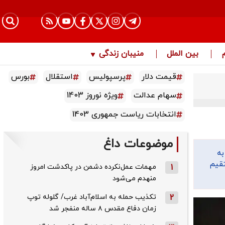
بین الملل
منیبان زندگی
قیمت دلار
پرسپولیس
استقلال
بورس
سهام عدالت
ویژه نوروز 1403
انتخابات ریاست جمهوری 1403
موضوعات داغ
به
تقیم
1
مهمات عمل‌نکرده دشمن در پاکدشت امروز
منهدم می‌شود
2
تکذیب حمله به اسلام‌آباد غرب/ گلوله توپ
زمان دفاع مقدس ۸ ساله منفجر شد