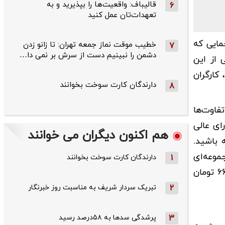
قالیباف: واقعیت‌ها را بپذیرید و به
6
تعهدات‌تان عمل کنید
مایی که
خطیب موقت نماز جمعه تهران: تا زانو زدن
7
دشمن را نبینیم دست از سرش بر نمی دا…
 از این
کارگران
دارندگان کارت سوخت بخوانند
8
فاوت‌ها
ای عالی
هم اکنون دیگران می خوانند
 باشید.
ین آیتم در فیش حقوقی‌تان می‌نشیند. مثلاً اگر سال ۱۴۰۴ در مجموعه‌ای
1
دارندگان کارت سوخت بخوانند
استخدام شده‌اید، در سالگرد استخدامتان در سال ۱۴۰۵، تازه برای اولین بار پای این مبلغ (که امسال روزانه ۱۶ هزار و ۶۶۷ تومان
2
تبریک سردار شریف به مناسبت روز خبرنگار
3
پرشدگی سدها به ۵۸درصد رسید