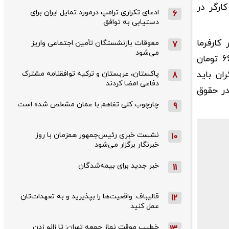
کارگر در
ادعای تکراری ترامپ درمورد تمایل ایران برای
6
دستیابی به توافق
کارفرما
معوقات بازنشستگان تأمین اجتماعی واریز
7
می‌شود
بخواهد زرنگی کند یا اشتباه محاسباتی داشته باشد و فقط پایه سنواتِ امسال را بدهد، این کارگر روزی ۱۶ هزار و ۶۶۷ تومان
ار تومان اختلاف. کارگران باید
پاکستان، عربستان و ترکیه توافقنامه مشترک
8
دفاعی امضا کردند
در حقوق
چارچوب کلی تفاهم با عمان مشخص شده است
9
نشست خبری رئیس‌جمهور همزمان با روز
10
خبرنگار برگزار می‌شود
خبر جدید برای بیمه‌شدگان
11
قالیباف: واقعیت‌ها را بپذیرید و به تعهدات‌تان
12
عمل کنید
خطیب موقت نماز جمعه تهران: تا زانو زدن