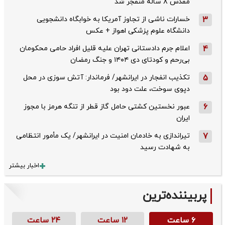
مقدس ۸ ساله منفجر شد
3
خسارات ناشی از تجاوز آمریکا به خوابگاه دانشجویی
دانشگاه علوم پزشکی اهواز + عکس
4
اعلام جرم دادستانی تهران علیه قلیل افراد حامی محکومان
بی‌رحم و کودتای دی‌ ۱۴۰۴ و جنگ رمضان
5
تکذیب ‌انفجار در ایرانشهر/ فرماندار: آتش سوزی در محل
دپوی سوخت، علت دود بود
6
عبور نخستین کشتی حامل گاز قطر از تنگه هرمز با مجوز
ایران
7
تیراندازی به خادمان امنیت در ایرانشهر/ یک مأمور انتظامی
به شهادت رسید
اخبار بیشتر
پربیننده‌ترین
۶ ساعت
۱۲ ساعت
۲۴ ساعت