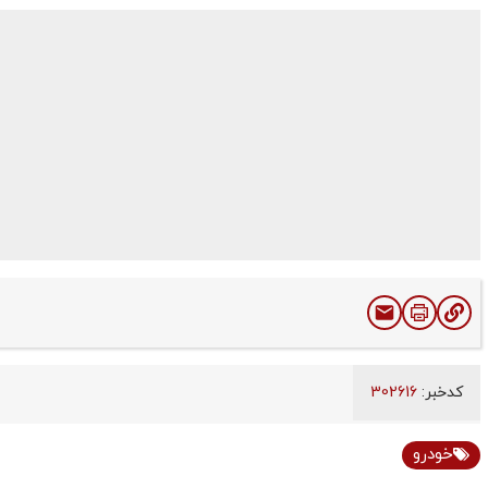
کدخبر:
302616
خودرو