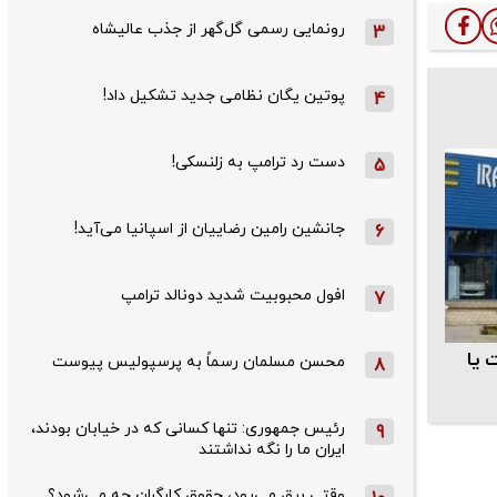
رونمایی رسمی گل‌گهر از جذب عالیشاه
3
پوتین یگان نظامی جدید تشکیل داد!
4
دست رد ترامپ به زلنسکی!
5
جانشین رامین رضاییان از اسپانیا می‌آید!
6
افول محبوبیت شدید دونالد ترامپ
7
 یا
محسن مسلمان رسماً به پرسپولیس پیوست
8
رئیس جمهوری: تنها کسانی که در خیابان بودند،
9
ایران ما را نگه نداشتند
وقتی برق می‌رود، حقوق کارگران چه می‌شود؟