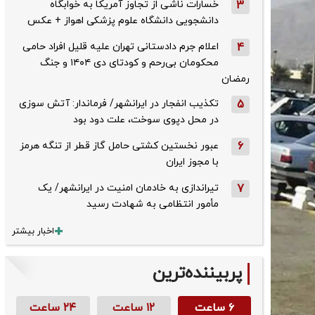
3
خسارات ناشی از تجاوز آمریکا به خوابگاه
دانشجویی دانشگاه علوم پزشکی اهواز + عکس
4
اعلام جرم دادستانی تهران علیه قلیل افراد حامی
محکومان بی‌رحم و کودتای دی‌ ۱۴۰۴ و جنگ
رمضان
5
تکذیب ‌انفجار در ایرانشهر/ فرماندار: آتش سوزی
در محل دپوی سوخت، علت دود بود
6
عبور نخستین کشتی حامل گاز قطر از تنگه هرمز
با مجوز ایران
7
تیراندازی به خادمان امنیت در ایرانشهر/ یک
مأمور انتظامی به شهادت رسید
اخبار بیشتر
پربیننده‌ترین
۶ ساعت
۱۲ ساعت
۲۴ ساعت