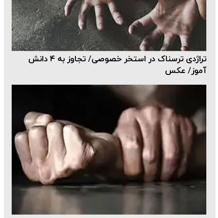
تراژدی ترسناک در استخر خصوصی/ تجاوز به ۴ دانش
آموز/ عکس