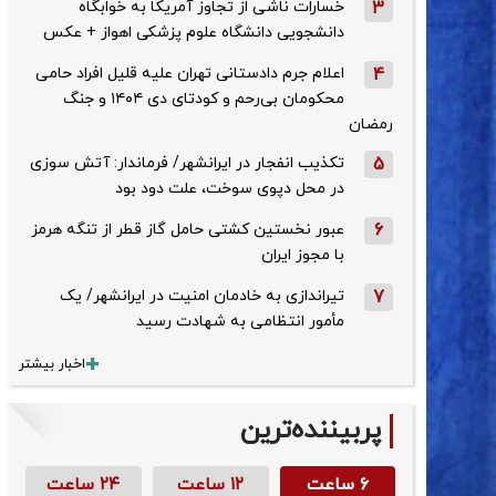
3
خسارات ناشی از تجاوز آمریکا به خوابگاه
دانشجویی دانشگاه علوم پزشکی اهواز + عکس
4
اعلام جرم دادستانی تهران علیه قلیل افراد حامی
محکومان بی‌رحم و کودتای دی‌ ۱۴۰۴ و جنگ
رمضان
5
تکذیب ‌انفجار در ایرانشهر/ فرماندار: آتش سوزی
در محل دپوی سوخت، علت دود بود
6
عبور نخستین کشتی حامل گاز قطر از تنگه هرمز
با مجوز ایران
7
تیراندازی به خادمان امنیت در ایرانشهر/ یک
مأمور انتظامی به شهادت رسید
اخبار بیشتر
پربیننده‌ترین
۶ ساعت
۱۲ ساعت
۲۴ ساعت