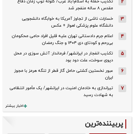
2
تکذیب حمله به اسلام‌آباد غرب/ گلوله توپ زمان دفاع
مقدس ۸ ساله منفجر شد
3
خسارات ناشی از تجاوز آمریکا به خوابگاه دانشجویی
دانشگاه علوم پزشکی اهواز + عکس
4
اعلام جرم دادستانی تهران علیه قلیل افراد حامی محکومان
بی‌رحم و کودتای دی‌ ۱۴۰۴ و جنگ رمضان
5
تکذیب ‌انفجار در ایرانشهر/ فرماندار: آتش سوزی در محل
دپوی سوخت، علت دود بود
6
عبور نخستین کشتی حامل گاز قطر از تنگه هرمز با مجوز
ایران
7
تیراندازی به خادمان امنیت در ایرانشهر/ یک مأمور انتظامی
به شهادت رسید
اخبار بیشتر
پربیننده‌ترین