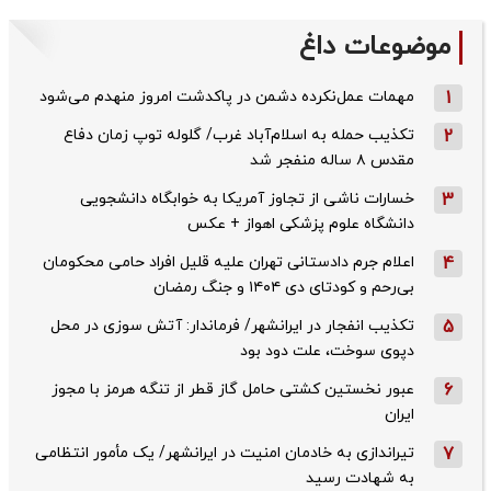
موضوعات داغ
1
مهمات عمل‌نکرده دشمن در پاکدشت امروز منهدم می‌شود
2
تکذیب حمله به اسلام‌آباد غرب/ گلوله توپ زمان دفاع
مقدس ۸ ساله منفجر شد
3
خسارات ناشی از تجاوز آمریکا به خوابگاه دانشجویی
دانشگاه علوم پزشکی اهواز + عکس
4
اعلام جرم دادستانی تهران علیه قلیل افراد حامی محکومان
بی‌رحم و کودتای دی‌ ۱۴۰۴ و جنگ رمضان
5
تکذیب ‌انفجار در ایرانشهر/ فرماندار: آتش سوزی در محل
دپوی سوخت، علت دود بود
6
عبور نخستین کشتی حامل گاز قطر از تنگه هرمز با مجوز
ایران
7
تیراندازی به خادمان امنیت در ایرانشهر/ یک مأمور انتظامی
به شهادت رسید