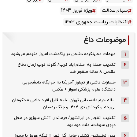
سهام عدالت
ویژه نوروز 1403
انتخابات ریاست جمهوری 1403
موضوعات داغ
1
مهمات عمل‌نکرده دشمن در پاکدشت امروز منهدم می‌شود
2
تکذیب حمله به اسلام‌آباد غرب/ گلوله توپ زمان دفاع
مقدس ۸ ساله منفجر شد
3
خسارات ناشی از تجاوز آمریکا به خوابگاه دانشجویی
دانشگاه علوم پزشکی اهواز + عکس
4
اعلام جرم دادستانی تهران علیه قلیل افراد حامی محکومان
بی‌رحم و کودتای دی‌ ۱۴۰۴ و جنگ رمضان
5
تکذیب ‌انفجار در ایرانشهر/ فرماندار: آتش سوزی در محل
دپوی سوخت، علت دود بود
6
عبور نخستین کشتی حامل گاز قطر از تنگه هرمز با مجوز