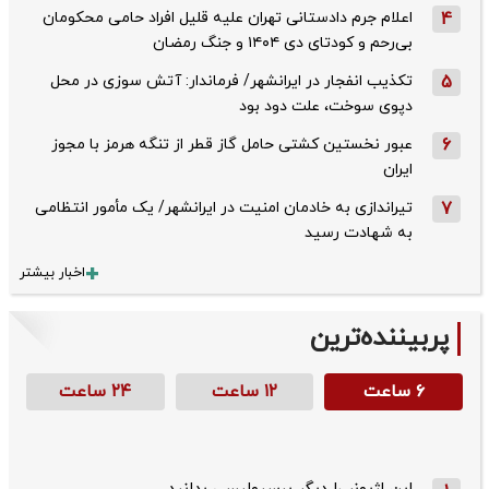
4
اعلام جرم دادستانی تهران علیه قلیل افراد حامی محکومان
بی‌رحم و کودتای دی‌ ۱۴۰۴ و جنگ رمضان
5
تکذیب ‌انفجار در ایرانشهر/ فرماندار: آتش سوزی در محل
دپوی سوخت، علت دود بود
6
عبور نخستین کشتی حامل گاز قطر از تنگه هرمز با مجوز
ایران
7
تیراندازی به خادمان امنیت در ایرانشهر/ یک مأمور انتظامی
به شهادت رسید
اخبار بیشتر
پربیننده‌ترین
۶ ساعت
۱۲ ساعت
۲۴ ساعت