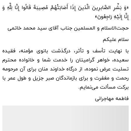
«وَ بَشِّرِ الصَّابرِینَ الَّذینَ إِذَا أَصَابَتْهُمْ مُصِیبَهٌ قَالُوا إِنَّا لِلَّهِ وَ
إِنَّا إِلَیْهِ رَاجِعُونَ»
حجت‌الاسلام و المسلمین جناب آقای سید محمد خاتمی
سلام علیکم
با نهایت تأسف و تأثر، درگذشت بانوی مؤمنه، فقیده
سعیده، خواهر گرامیتان را خدمت شما و خانواده محترم
تسلیت عرض نموده، از درگاه خداوند منان برای آن مرحومه
رحمت و مغفرت و برای بازماندگان صبر جزیل و طول عمر با
برکت مسألت می‌نمایم.
فاطمه مهاجرانی