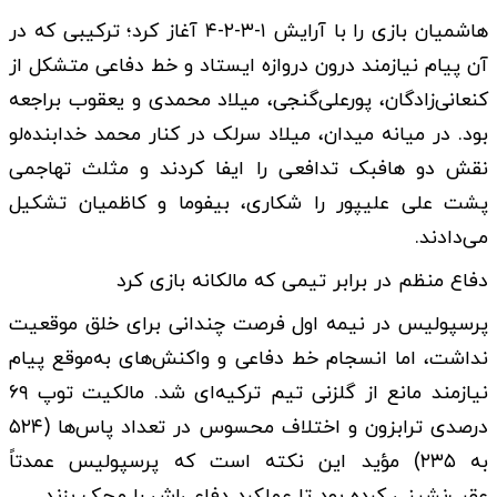
هاشمیان بازی را با آرایش ۱-۳-۲-۴ آغاز کرد؛ ترکیبی که در
آن پیام نیازمند درون دروازه ایستاد و خط دفاعی متشکل از
کنعانی‌زادگان، پورعلی‌گنجی، میلاد محمدی و یعقوب براجعه
بود. در میانه میدان، میلاد سرلک در کنار محمد خدابنده‌لو
نقش دو هافبک تدافعی را ایفا کردند و مثلث تهاجمی
پشت علی علیپور را شکاری، بیفوما و کاظمیان تشکیل
می‌دادند.
دفاع منظم در برابر تیمی که مالکانه بازی کرد
پرسپولیس در نیمه اول فرصت چندانی برای خلق موقعیت
نداشت، اما انسجام خط دفاعی و واکنش‌های به‌موقع پیام
نیازمند مانع از گلزنی تیم ترکیه‌ای شد. مالکیت توپ ۶۹
درصدی ترابزون و اختلاف محسوس در تعداد پاس‌ها (۵۲۴
به ۲۳۵) مؤید این نکته است که پرسپولیس عمدتاً
عقب‌نشینی کرده بود تا عملکرد دفاعی‌اش را محک بزند.