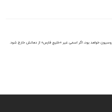
ی غیر ‎«خلیج فارس» از دهانش خارج شود.